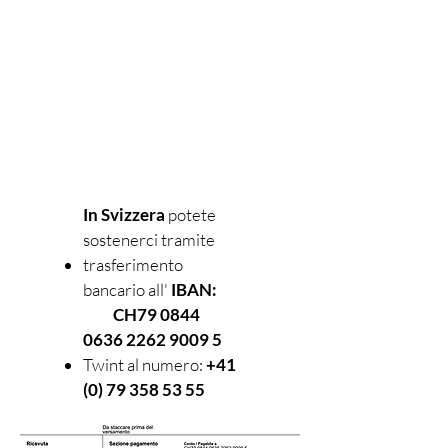
In Svizzera
potete
sostenerci tramite
trasferimento
bancario all'
IBAN:
CH79
0844
0636 2262 9009 5
Twint al numero:
+41
(0) 79 358 53 55